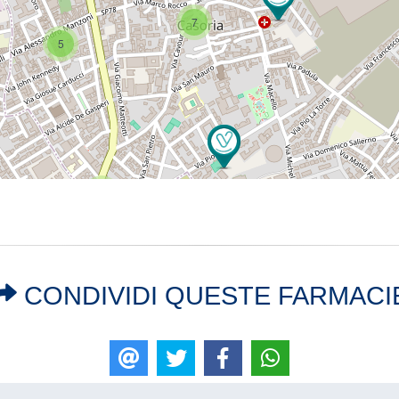
7
5
2
CONDIVIDI QUESTE FARMACI
E-mail
Tweet
Like
WhatsApp