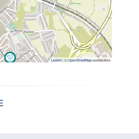
Leaflet
| ©
OpenStreetMap
contributors
E