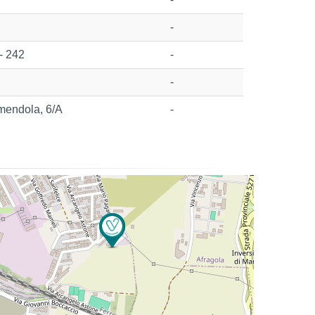
-
- 242
-
-
Amendola, 6/A
-