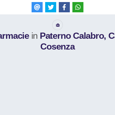
E-mail
Tweet
Like
WhatsApp
armacie
in
Paterno Calabro, Ca
Cosenza