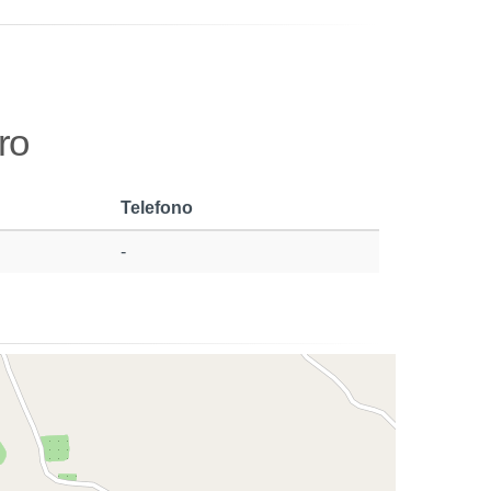
ro
Telefono
-