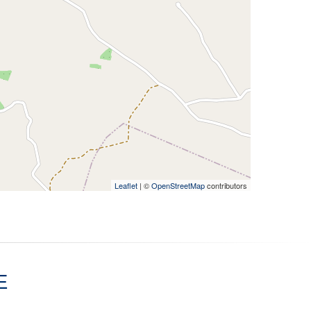
Leaflet
| ©
OpenStreetMap
contributors
E