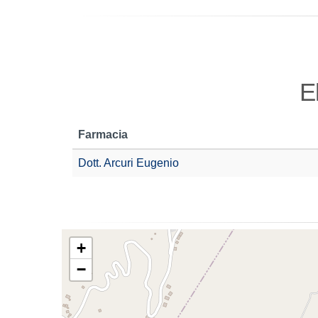
E
Farmacia
Dott. Arcuri Eugenio
+
−