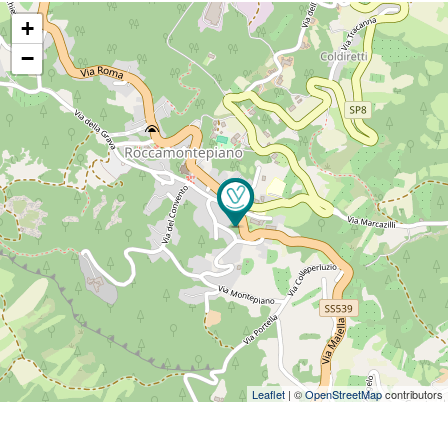
+
−
Leaflet
| ©
OpenStreetMap
contributors