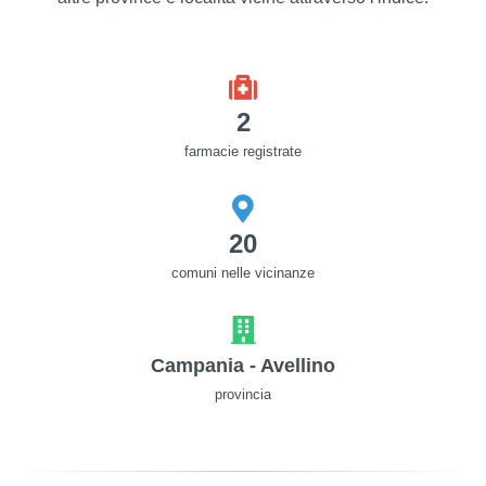
2
farmacie registrate
20
comuni nelle vicinanze
Campania - Avellino
provincia