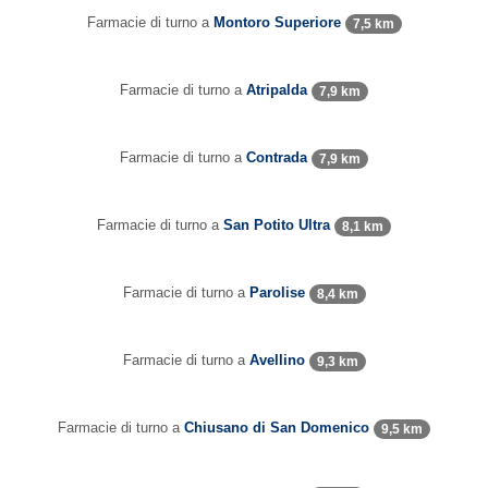
Farmacie di turno a
Montoro Superiore
7,5 km
Farmacie di turno a
Atripalda
7,9 km
Farmacie di turno a
Contrada
7,9 km
Farmacie di turno a
San Potito Ultra
8,1 km
Farmacie di turno a
Parolise
8,4 km
Farmacie di turno a
Avellino
9,3 km
Farmacie di turno a
Chiusano di San Domenico
9,5 km