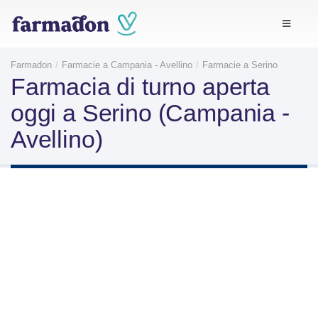
Farmadon
Farmacie a Campania - Avellino
Farmacie a Serino
Farmacia di turno aperta
oggi a Serino (Campania -
Avellino)