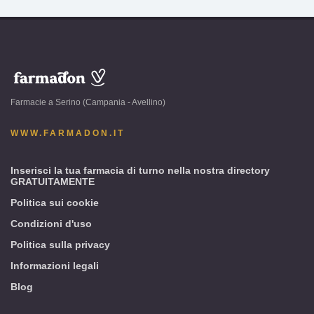
www.farmadon.it
-
Farmacie a Serino (Campania - Avellino)
Serino
(Campania
WWW.FARMADON.IT
-
Avellino)
Inserisci la tua farmacia di turno nella nostra directory
GRATUITAMENTE
Politica sui cookie
Condizioni d'uso
Politica sulla privacy
Informazioni legali
Blog