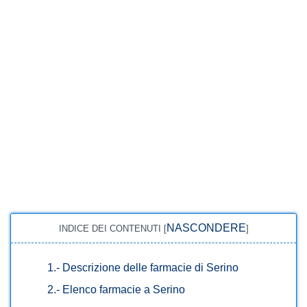
NASCONDERE
INDICE DEI CONTENUTI
[
]
1.-
Descrizione delle farmacie di Serino
2.-
Elenco farmacie a Serino