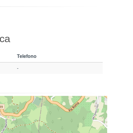
sca
Telefono
-