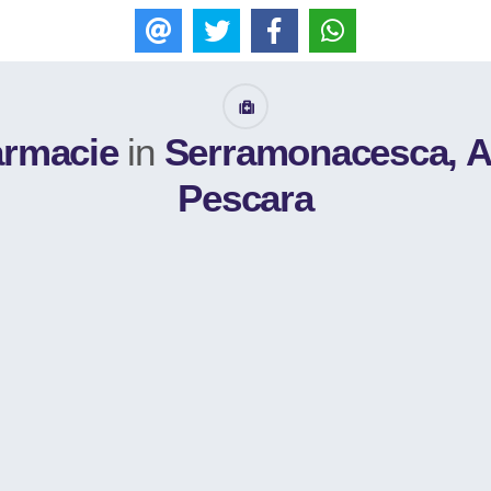
E-mail
Tweet
Like
WhatsApp
armacie
in
Serramonacesca, A
Pescara