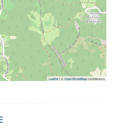
Leaflet
| ©
OpenStreetMap
contributors
E