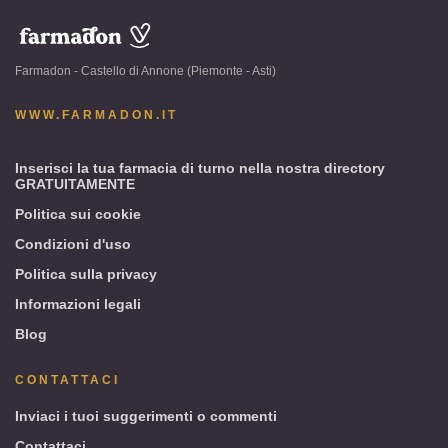
www.farmadon.it
-
Farmadon - Castello di Annone (Piemonte - Asti)
Castello
di
WWW.FARMADON.IT
Annone
(Piemonte
-
Inserisci la tua farmacia di turno nella nostra directory
GRATUITAMENTE
Asti)
Politica sui cookie
Condizioni d'uso
Politica sulla privacy
Informazioni legali
Blog
CONTATTACI
Inviaci i tuoi suggerimenti o commenti
Contattaci