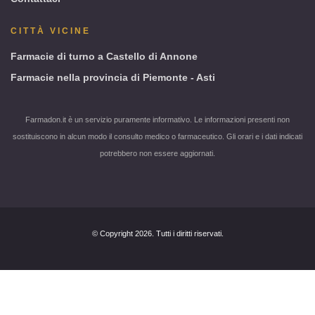
CITTÀ VICINE
Farmacie di turno a Castello di Annone
Farmacie nella provincia di Piemonte - Asti
Farmadon.it è un servizio puramente informativo. Le informazioni presenti non
sostituiscono in alcun modo il consulto medico o farmaceutico. Gli orari e i dati indicati
potrebbero non essere aggiornati.
© Copyright 2026. Tutti i diritti riservati.