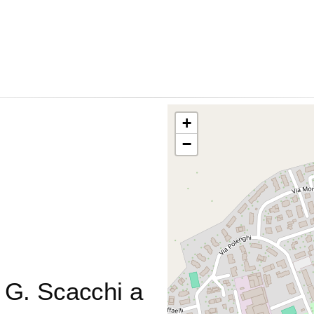
+
−
. G. Scacchi a