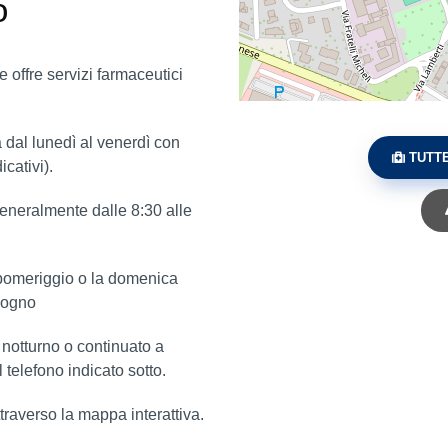
o
 offre servizi farmaceutici
 dal lunedì al venerdì con
TUTTE
icativi).
generalmente dalle 8:30 alle
o pomeriggio o la domenica
dogno
o notturno o continuato a
 telefono indicato sotto.
ttraverso la mappa interattiva.