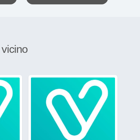
a
vicino