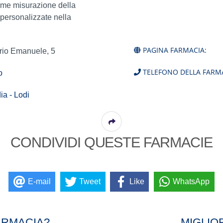
ome misurazione della
 personalizzate nella
PAGINA FARMACIA:
orio Emanuele, 5
TELEFONO DELLA FARMA
o
a - Lodi
CONDIVIDI QUESTE FARMACIE
E-mail
Tweet
Like
WhatsApp
ARMACIA?
MIGLIO