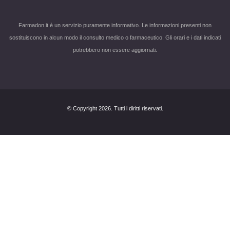
Farmadon.it è un servizio puramente informativo. Le informazioni presenti non
sostituiscono in alcun modo il consulto medico o farmaceutico. Gli orari e i dati indicati
potrebbero non essere aggiornati.
© Copyright 2026. Tutti i diritti riservati.