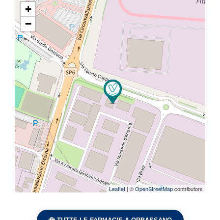
+
−
Leaflet
| ©
OpenStreetMap
contributors