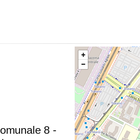
+
−
Comunale 8 -