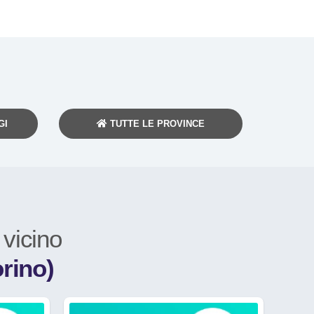
GI
TUTTE LE PROVINCE
a
vicino
rino)