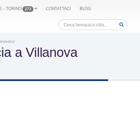
E - TORINO
CONTATTACI
BLOG
273
Canavese
ia a Villanova