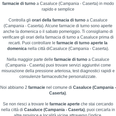
farmacie di turno
a Casaluce (Campania - Caserta) in modo
rapido e semplice
Controlla gli
orari della farmacia di turno
a Casaluce
(Campania - Caserta). Alcune farmacie di turno sono aperte
anche la domenica o il sabato pomeriggio. Ti consigliamo di
verificare gli orari della farmacia di turno a Casaluce prima di
recarti. Puoi controllare le
farmacie di turno aperte la
domenica
nella città diCasaluce (Campania - Caserta).
Nella maggior parte delle
farmacie di turno
a Casaluce
(Campania - Caserta) puoi trovare servizi aggiuntivi come
misurazione della pressione arteriosa, test diagnostici rapidi e
consulenze farmaceutiche personalizzate.
Noi abbiamo 2
farmacie
nel comune di
Casaluce (Campania -
Caserta)
.
Se non riesci a trovare le
farmacie aperte
che stai cercando
nella città di
Casaluce (Campania - Caserta)
, puoi cercarla in
altre province e località vicine attraverso l'indice.