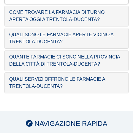
COME TROVARE LA FARMACIA DI TURNO
APERTA OGGI A TRENTOLA-DUCENTA?
QUALI SONO LE FARMACIE APERTE VICINO A
TRENTOLA-DUCENTA?
QUANTE FARMACIE CI SONO NELLA PROVINCIA
DELLA CITTÀ DI TRENTOLA-DUCENTA?
QUALI SERVIZI OFFRONO LE FARMACIE A
TRENTOLA-DUCENTA?
NAVIGAZIONE RAPIDA