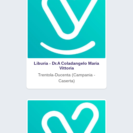
Liburia - Dr.A Coladangelo Maria
Vittoria
Trentola-Ducenta (Campania -
Caserta)