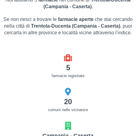
(Campania - Caserta)
.
Se non riesci a trovare le
farmacie aperte
che stai cercando
nella città di
Trentola-Ducenta (Campania - Caserta)
, puoi
cercarla in altre province e località vicine attraverso l'indice.
5
farmacie registrate
20
comuni nelle vicinanze
Campania - Caserta