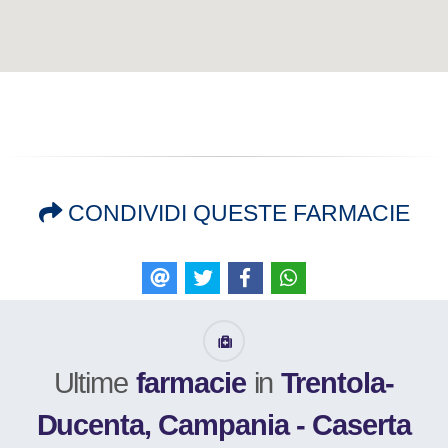
CONDIVIDI QUESTE FARMACIE
E-mail
Tweet
Like
WhatsApp
Ultime
farmacie
in
Trentola-
Ducenta, Campania - Caserta