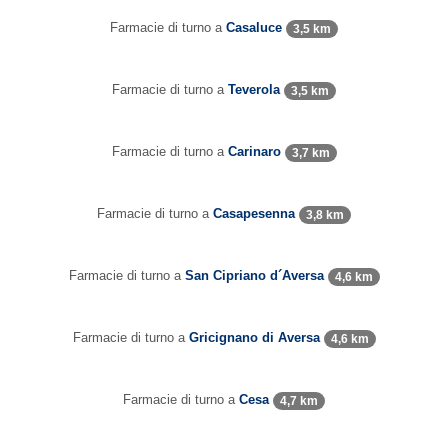
Farmacie di turno a
Casaluce
3,5 km
Farmacie di turno a
Teverola
3,5 km
Farmacie di turno a
Carinaro
3,7 km
Farmacie di turno a
Casapesenna
3,8 km
Farmacie di turno a
San Cipriano d´Aversa
4,6 km
Farmacie di turno a
Gricignano di Aversa
4,6 km
Farmacie di turno a
Cesa
4,7 km