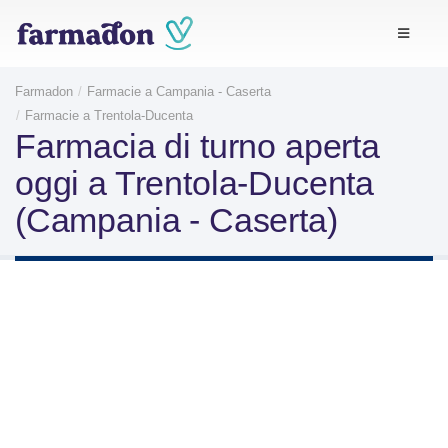
Farmadon
Farmacie a Campania - Caserta
Farmacie a Trentola-Ducenta
Farmacia di turno aperta
oggi a Trentola-Ducenta
(Campania - Caserta)