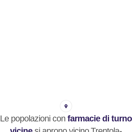
Le popolazioni con
farmacie di turno
vicine
si aprono vicino Trentola-