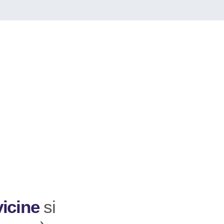
vicine
si