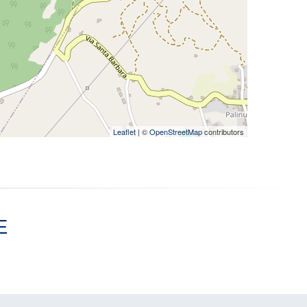
Leaflet
| ©
OpenStreetMap
contributors
E