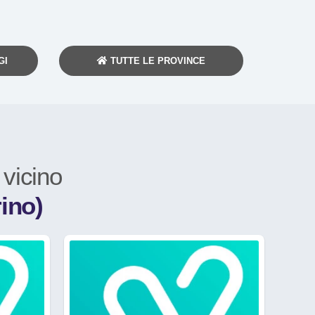
GI
TUTTE LE PROVINCE
a
vicino
ino)