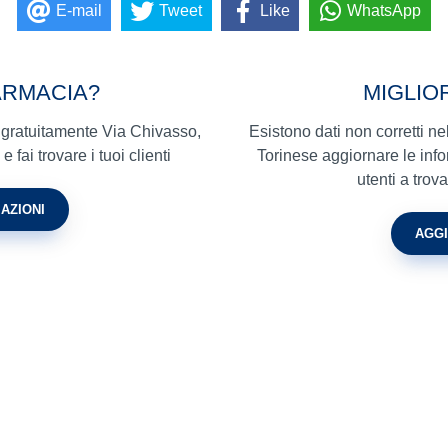
E-mail
Tweet
Like
WhatsApp
ARMACIA?
MIGLIO
a gratuitamente Via Chivasso,
Esistono dati non corretti n
fai trovare i tuoi clienti
Torinese aggiornare le infor
utenti a tro